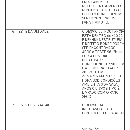
ENROLAMENTO –
NÚCLEO. ENTREMENTES
NENHUNS ESTRUTURA E
DEFEITO BONDE DEVEM
SER ENCONTRADOS
PARA 1 MINUTO.
6. TESTE DA UMIDADE:
O DESVIO da INDUTÂNCIA
ESTÁ DENTRO de ±10.0%
E NENHUNS ESTRUTURA
E DEFEITO BONDE PODEM
SER ENCONTRADOS
APÓS o TESTE 96±2hours
SOB A HUMIDADE
RELATIVA de
CONDITIONOF De 90~95%
E a TEMPERATURA De
40±5℃. E UM
ARMAZENAMENTO DE 1
HORA SOB CONDIÇÕES
AMBIENTAIS DA SALA
APÓS O DISPOSITIVO É
LIMPADO COM O PANO
SECO.
7. TESTE DE VIBRAÇÃO:
O DESVIO DA
INDUTÂNCIA ESTÁ
DENTRO DE ±10.0% APÓS
1
VIBRAÇÃO