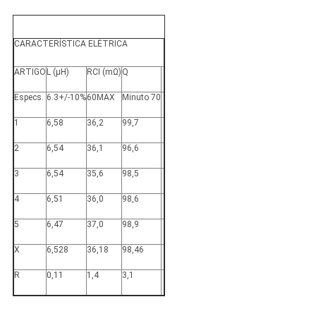
CARACTERÍSTICA ELÉTRICA
ARTIGO
L (μH)
RCI (mΩ)
Q
Especs.
6.3+/-10%
60MAX
Minuto 70
1
6,58
36,2
99,7
2
6,54
36,1
96,6
3
6,54
35,6
98,5
4
6,51
36,0
98,6
5
6,47
37,0
98,9
X
6,528
36,18
98,46
R
0,11
1,4
3,1