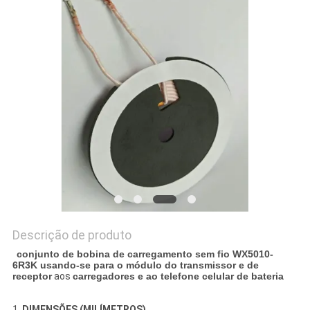
UMAS
CITAÇÕES
MAPA
DO
SITE
PRIVACY
POLICY
Descrição de produto
conjunto de bobina de carregamento sem fio WX5010-
6R3K usando-se para o módulo do transmissor e de
receptor
aos
carregadores e ao telefone celular de bateria
1.
DIMENSÕES (MILÍMETROS)