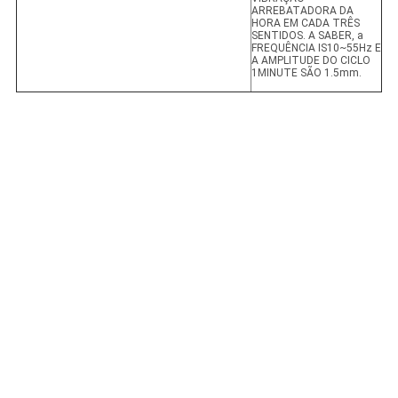
ARREBATADORA DA
HORA EM CADA TRÊS
SENTIDOS. A SABER, a
FREQUÊNCIA IS10~55Hz E
A AMPLITUDE DO CICLO
1MINUTE SÃO 1.5mm.