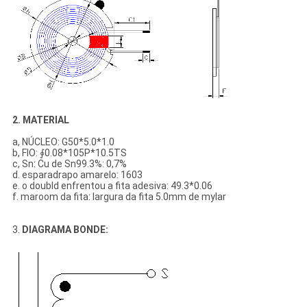
2. MATERIAL
a, NÚCLEO: G50*5.0*1.0
b, FIO: ∮0.08*105P*10.5TS
c, Sn: Cu de Sn99.3%: 0,7%
d. esparadrapo amarelo: 1603
e. o doubld enfrentou a fita adesiva: 49.3*0.06
f. maroom da fita: largura da fita 5.0mm de mylar
3.
DIAGRAMA BONDE: