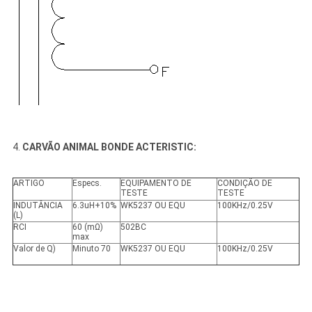
4.
CARVÃO ANIMAL BONDE ACTERISTIC:
ARTIGO
Especs.
EQUIPAMENTO DE
CONDIÇÃO DE
TESTE
TESTE
INDUTÂNCIA
6.3uH+10%
WK5237 OU EQU
100KHz/0.25V
(L)
RCI
60 (mΩ)
502BC
max
Valor de Q)
Minuto 70
WK5237 OU EQU
100KHz/0.25V