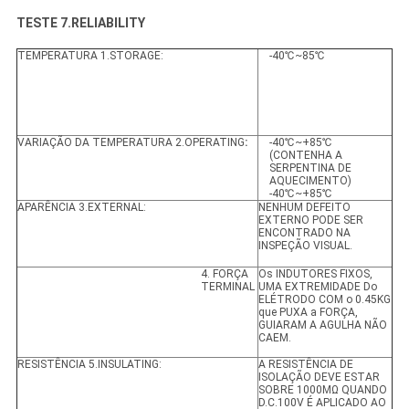
TESTE 7.RELIABILITY
TEMPERATURA 1.STORAGE:
-40℃~85℃
VARIAÇÃO DA TEMPERATURA 2.OPERATING
:
-40℃~+85℃
(CONTENHA A
SERPENTINA DE
AQUECIMENTO)
-40℃~+85℃
APARÊNCIA 3.EXTERNAL:
NENHUM DEFEITO
EXTERNO PODE SER
ENCONTRADO NA
INSPEÇÃO VISUAL.
4. FORÇA
Os INDUTORES FIXOS,
TERMINAL
UMA EXTREMIDADE Do
ELÉTRODO COM o 0.45KG
que PUXA a FORÇA,
GUIARAM A AGULHA NÃO
CAEM.
RESISTÊNCIA 5.INSULATING:
A RESISTÊNCIA DE
ISOLAÇÃO DEVE ESTAR
SOBRE 1000MΩ QUANDO
D.C.100V É APLICADO AO