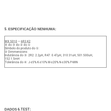
5.
ESPECIFICAÇÃO NENHUMA:
WX 5010
—
6R3 K2
④ do ③ do ② do ①
Símbolo do produto do ①:
② Dimmensions:
Indutância do ③: 2R2: 2.2μH, R47: 0.47μH, 310:31uH, 501:500uH,
152:1.5mH
Tolerância do ④: J-±5% K-±10% M-±20% N-±30% P-MIN
DADOS
6.TEST
: