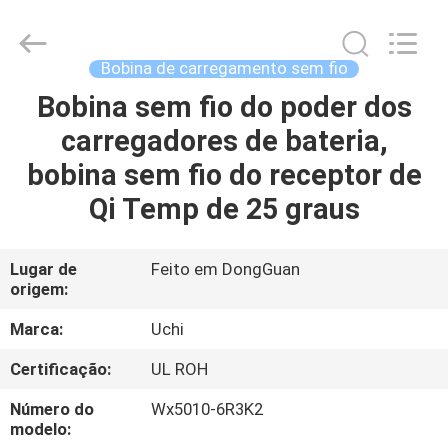
2026
Guangdong
Uchi
Electronics
Co.,Ltd.
Bobina de carregamento sem fio
All
Rights
Reserved.
Bobina sem fio do poder dos
CASA
carregadores de bateria,
PRODUTOS
bobina sem fio do receptor de
Qi Temp de 25 graus
MOSTRA
DE
Lugar de
Feito em DongGuan
origem:
VR
Marca:
Uchi
SOBRE
Certificação:
UL ROH
NÓS
Número do
Wx5010-6R3K2
modelo: