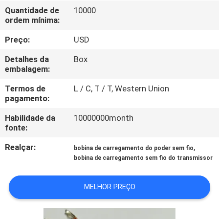
EXCURSÃO
Quantidade de
10000
ordem mínima:
DA
FÁBRICA
Preço:
USD
Detalhes da
Box
CONTROLE
embalagem:
DA
Termos de
L / C, T / T, Western Union
pagamento:
QUALIDADE
Habilidade da
10000000month
fonte:
CONTACTE-
Realçar:
,
bobina de carregamento do poder sem fio
NOS
bobina de carregamento sem fio do transmissor
NOTÍCIA
MELHOR PREÇO
PEÇA