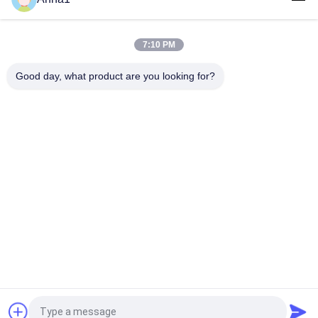
Bobina do fio feito sob encomenda de Litz/fita de
carregamento indutivas de Mylar da bobina indução elétrica
7:10 PM
Bobina de carregamento sem fio de PCW 5010-6R3K25, bobina
0.08*105P*10.5TS do transmissor de Qi
Good day, what product are you looking for?
Categorias populares
Todos
Varistor De Óxido 
Varistor De SMD
Metálico
Varistor Tèrmica 
Placa Refrigerando 
Protegido
Líquida
Sensor De 
Termistor De NTC
Temperatura De 
NTC
Fusível Resettable 
Termistor Do PTC
De PPTC
Pedir um orçamento