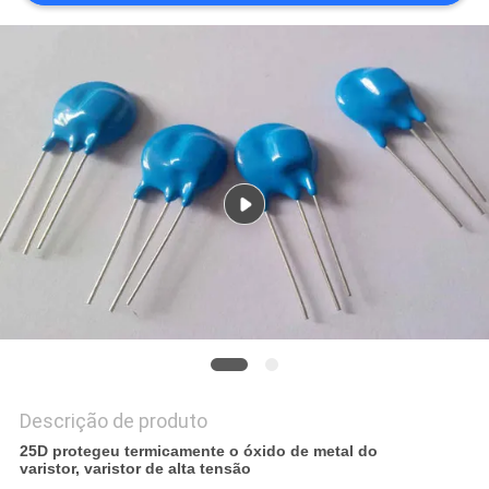
UMAS
CITAÇÕES
MAPA
DO
SITE
PRIVACY
POLICY
Descrição de produto
25D protegeu termicamente o óxido de metal do
varistor, varistor de alta tensão