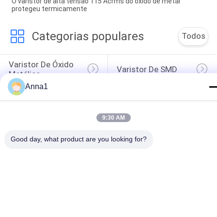
O varistor de alta tensão 115 Acrms do óxido de metal
protegeu termicamente
Categorias populares
Todos
Varistor De Óxido 
Varistor De SMD
Metálico
Anna1
Varistor Tèrmica 
Placa Refrigerando 
Protegido
Líquida
9:30 AM
Sensor De 
Termistor De NTC
Temperatura De 
Good day, what product are you looking for?
NTC
Fusível Resettable 
Termistor Do PTC
De PPTC