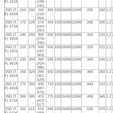
F) 221K
(198-
242)
25D (T,
150
200
240
395
150
15000
12000
255
180
1,2
F) 241K
(216-
264)
25D (T,
175
225
270
455
150
15000
12000
285
205
1,2
F) 271K
(243-
297)
25D (T,
190
250
300
500
150
15000
12000
310
220
1,2
F) 301K
(270-
330)
25D (T,
210
275
330
550
150
15000
12000
325
231
1,2
F) 331k
(297-
363)
25D (T,
230
300
360
595
150
15000
12000
340
240
1,2
F) 361K
(324-
396)
25D (T,
250
320
390
650
150
15000
12000
360
250
1,2
F) 391K
(351-
429)
25D (T,
275
350
430
710
150
15000
12000
440
310
1,2
F) 431K
(387-
473)
25D (T,
300
385
470
775
150
15000
12000
490
345
1,2
F) 471K
(423-
517)
25D (T,
320
415
510
845
150
15000
12000
530
370
1,2
F) 511K
(459-