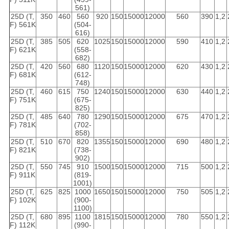
561)
25D (T,
350
460
560
920
150
15000
12000
560
390
1,2
F) 561K
(504-
616)
25D (T,
385
505
620
1025
150
15000
12000
590
410
1,2
F) 621K
(558-
682)
25D (T,
420
560
680
1120
150
15000
12000
620
430
1,2
F) 681K
(612-
748)
25D (T,
460
615
750
1240
150
15000
12000
630
440
1,2
F) 751K
(675-
825)
25D (T,
485
640
780
1290
150
15000
12000
675
470
1,2
F) 781K
(702-
858)
25D (T,
510
670
820
1355
150
15000
12000
690
480
1,2
F) 821K
(738-
902)
25D (T,
550
745
910
1500
150
15000
12000
715
500
1,2
F) 911K
(819-
1001)
25D (T,
625
825
1000
1650
150
15000
12000
750
505
1,2
F) 102K
(900-
1100)
25D (T,
680
895
1100
1815
150
15000
12000
780
550
1,2
F) 112K
(990-