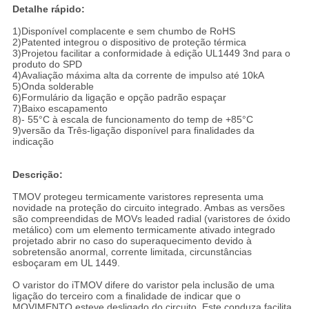
Detalhe rápido:
1)Disponível complacente e sem chumbo de RoHS
2)Patented integrou o dispositivo de proteção térmica
3)Projetou facilitar a conformidade à edição UL1449 3nd para o
produto do SPD
4)Avaliação máxima alta da corrente de impulso até 10kA
5)Onda solderable
6)Formulário da ligação e opção padrão espaçar
7)Baixo escapamento
8)- 55°C à escala de funcionamento do temp de +85°C
9)versão da Três-ligação disponível para finalidades da
indicação
Descrição:
TMOV protegeu termicamente varistores representa uma
novidade na proteção do circuito integrado. Ambas as versões
são compreendidas de MOVs leaded radial (varistores de óxido
metálico) com um elemento termicamente ativado integrado
projetado abrir no caso do superaquecimento devido à
sobretensão anormal, corrente limitada, circunstâncias
esboçaram em UL 1449.
O varistor do iTMOV difere do varistor pela inclusão de uma
ligação do terceiro com a finalidade de indicar que o
MOVIMENTO esteve desligado do circuito. Este conduza facilita