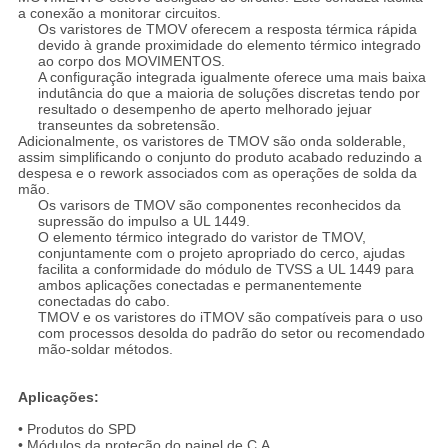
a conexão a monitorar circuitos.
Os varistores de TMOV oferecem a resposta térmica rápida
devido à grande proximidade do elemento térmico integrado
ao corpo dos MOVIMENTOS.
A configuração integrada igualmente oferece uma mais baixa
indutância do que a maioria de soluções discretas tendo por
resultado o desempenho de aperto melhorado jejuar
transeuntes da sobretensão.
Adicionalmente, os varistores de TMOV são onda solderable,
assim simplificando o conjunto do produto acabado reduzindo a
despesa e o rework associados com as operações de solda da
mão.
Os varisors de TMOV são componentes reconhecidos da
supressão do impulso a UL 1449.
O elemento térmico integrado do varistor de TMOV,
conjuntamente com o projeto apropriado do cerco, ajudas
facilita a conformidade do módulo de TVSS a UL 1449 para
ambos aplicações conectadas e permanentemente
conectadas do cabo.
TMOV e os varistores do iTMOV são compatíveis para o uso
com processos desolda do padrão do setor ou recomendado
mão-soldar métodos.
Aplicações:
• Produtos do SPD
•
Módulos
da proteção do painel
de
C.A.