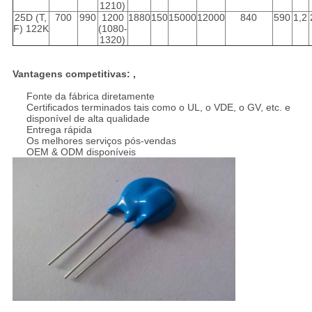
1210)
25D (T,
700
990
1200
1880
150
15000
12000
840
590
1,2
F) 122K
(1080-
1320)
Vantagens competitivas: ,
Fonte da fábrica diretamente
Certificados terminados tais como o UL, o VDE, o GV, etc. e
disponível de alta qualidade
Entrega rápida
Os melhores serviços pós-vendas
OEM & ODM disponíveis