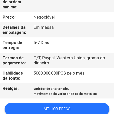
de ordem
EXCURSÃO
mínima:
DA
Preço:
Negociável
FÁBRICA
Detalhes da
Em massa
embalagem:
CONTROLE
Tempo de
5-7 Dias
DA
entrega:
QUALIDADE
Termos de
T/T, Paypal, Western Union, grama do
pagamento:
dinheiro
CONTACTE-
Habilidade
5000,000,000PCS pelo mês
NOS
da fonte:
Realçar:
,
varistor de alta tensão
NOTÍCIA
movimentos do varistor de óxido metálico
MELHOR PREÇO
PEÇA