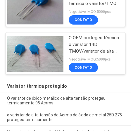
tèrmica o varistor/TMOV
para a torneira do poder
Negociável MOQ:5000pcs
CONTATO
O OEM protegeu tèrmica
o varistor 14D
TMOV/varistor de alta
tensão
Negociável MOQ:5000pcs
CONTATO
Varistor tèrmica protegido
O varistor de óxido metálico de alta tensão protegeu
termicamente 95 Acrms
o varistor de alta tensão de Acrms do óxido de metal 25D 275
protegeu termicamente