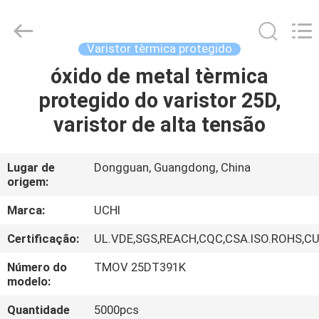
2026
Guangdong
Uchi
Electronics
Co.,Ltd.
Varistor tèrmica protegido
All
Rights
Reserved.
óxido de metal tèrmica
CASA
protegido do varistor 25D,
PRODUTOS
varistor de alta tensão
MOSTRA
Lugar de
Dongguan, Guangdong, China
origem:
DE
VR
Marca:
UCHI
Certificação:
UL.VDE,SGS,REACH,CQC,CSA.ISO.ROHS,C
SOBRE
Número do
TMOV 25DT391K
NÓS
modelo:
Quantidade
5000pcs