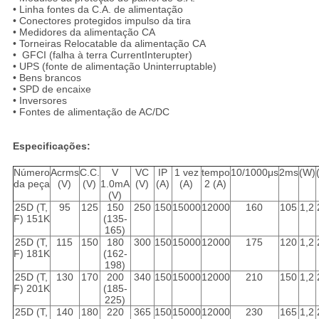
• Linha fontes da C.A. de alimentação
•
Conectores
protegidos impulso
da
tira
• Medidores da alimentação CA
• Torneiras Relocatable da alimentação CA
• GFCI (falha à terra CurrentInterupter)
• UPS (fonte de alimentação Uninterruptable)
• Bens brancos
• SPD de encaixe
• Inversores
• Fontes de alimentação de AC/DC
Especificações:
Número
Acrms
C.C.
V
VC
IP
1 vez
tempo
10/1000μs
2ms
(W)
da peça
(V)
(V)
1.0mA
(V)
(A)
(A)
2 (A)
(V)
25D (T,
95
125
150
250
150
15000
12000
160
105
1,2
F) 151K
(135-
165)
25D (T,
115
150
180
300
150
15000
12000
175
120
1,2
F) 181K
(162-
198)
25D (T,
130
170
200
340
150
15000
12000
210
150
1,2
F) 201K
(185-
225)
25D (T,
140
180
220
365
150
15000
12000
230
165
1,2