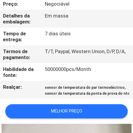
EXCURSÃO
Preço:
Negociável
DA
Detalhes da
Em massa
embalagem:
FÁBRICA
Tempo de
7 dias úteis
entrega:
CONTROLE
Termos de
T/T, Paypal, Western Union, D/P, D/A,
DA
pagamento:
QUALIDADE
Habilidade da
50000000pcs/Month
fonte:
CONTACTE-
Realçar:
,
sensor de temperatura do par termoeléctrico
NOS
sensor de temperatura da ponta de prova do ntc
NOTÍCIA
MELHOR PREÇO
PEÇA