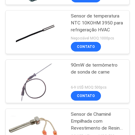
Sensor de temperatura
NTC 10KOHM 3950 para
refrigeração HVAC
Negociável MOQ:1000pcs
CONTATO
90mW de termômetro
de sonda de carne
6-9 US$ MOQ:500pcs
CONTATO
Sensor de Chaminé
Empilhada com
Revestimento de Resina
Epóxi