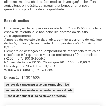
alimento, matéria têxtil, saúde médica, investigação científica,
agricultura, e indústria da maquinaria fornecer uma nova
geração dos produtos de alta qualidade.
Especificações
Uma variação da temperatura nivelada do °c do t> 650 do NA da
escala da tolerância, e não cabe um sistema do dois-fio.
Auto-aquecimento
A medida da resistência da platina permite a corrente do máximo
de 5mA, a elevação resultante da temperatura não é mais de
0,3 ° C
Elemento de detecção da temperatura da resistência térmica na
relação de 0 °c quando o valor da resistência (R0) e o resistor
(R100) no °c 100 (R100/R0)
Número de índice Pt100: Classifique R0 = 100 o ± 0,06 Ω
Classifique B R0 = 100 o ± 0,12 Ω
W100 = R (100)/R (0 °c) = 1,3851
Dimensão: 4 * 30 * 500mm
sensor de temperatura do par termoeléctrico
sensor de temperatura da ponta de prova do ntc
Sensor de temperatura da elevada precisão