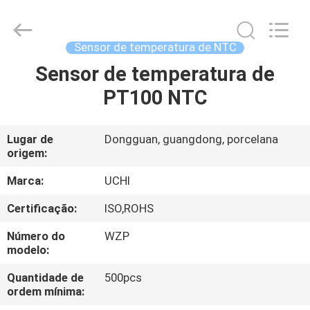
2026
Guangdong
Uchi
Electronics
Co.,Ltd.
Sensor de temperatura de NTC
All
Rights
Reserved.
Sensor de temperatura de
CASA
PT100 NTC
PRODUTOS
Lugar de
Dongguan, guangdong, porcelana
origem:
MOSTRA
DE
Marca:
UCHI
VR
Certificação:
ISO,ROHS
Número do
WZP
SOBRE
modelo:
NÓS
Quantidade de
500pcs
ordem mínima: