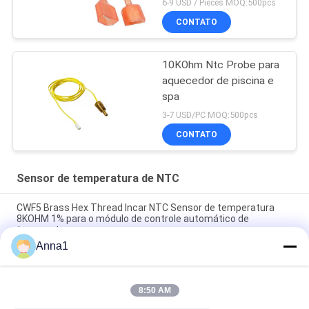
6-9 USD / Pieces MOQ:500pcs
CONTATO
10KOhm Ntc Probe para
aquecedor de piscina e
spa
3-7 USD/PC MOQ:500pcs
CONTATO
Sensor de temperatura de NTC
CWF5 Brass Hex Thread Incar NTC Sensor de temperatura
8KOHM 1% para o módulo de controle automático de
temperatura
Anna1
Sensor de temperatura NTC PT101 personalizado é adequado
para casas inteligentes
8:50 AM
O sensor de temperatura PT100 NTC é adequado para
computadores portáteis