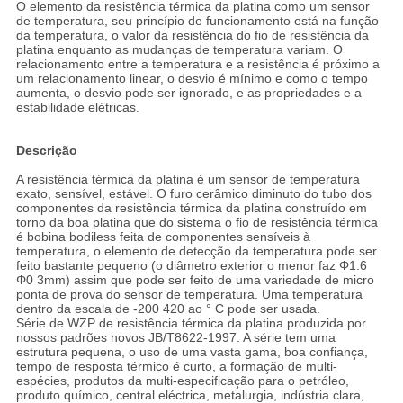
O elemento da resistência térmica da platina como um sensor
de temperatura, seu princípio de funcionamento está na função
da temperatura, o valor da resistência do fio de resistência da
platina enquanto as mudanças de temperatura variam. O
relacionamento entre a temperatura e a resistência é próximo a
um relacionamento linear, o desvio é mínimo e como o tempo
aumenta, o desvio pode ser ignorado, e as propriedades e a
estabilidade elétricas.
Descrição
A resistência térmica da platina é um sensor de temperatura
exato, sensível, estável. O furo cerâmico diminuto do tubo dos
componentes da resistência térmica da platina construído em
torno da boa platina que do sistema o fio de resistência térmica
é bobina bodiless feita de componentes sensíveis à
temperatura, o elemento de detecção da temperatura pode ser
feito bastante pequeno (o diâmetro exterior o menor faz Φ1.6
Φ0 3mm) assim que pode ser feito de uma variedade de micro
ponta de prova do sensor de temperatura. Uma temperatura
dentro da escala de -200 420 ao ° C pode ser usada.
Série de WZP de resistência térmica da platina produzida por
nossos padrões novos JB/T8622-1997. A série tem uma
estrutura pequena, o uso de uma vasta gama, boa confiança,
tempo de resposta térmico é curto, a formação de multi-
espécies, produtos da multi-especificação para o petróleo,
produto químico, central eléctrica, metalurgia, indústria clara,