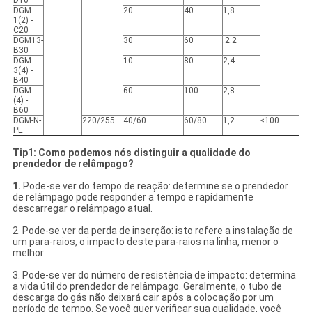
D10
DGM
20
40
1,8
1(2) -
C20
DGM13-
30
60
.2.2
B30
DGM
10
80
2,4
3(4) -
B40
DGM
60
100
2,8
(4) -
B60
DGM-N-
220/255
40/60
60/80
1,2
≤100
PE
Tip1: Como podemos nós distinguir a qualidade do
prendedor de relâmpago?
1.
Pode-se ver do tempo de reação: determine se o prendedor
de relâmpago pode responder a tempo e rapidamente
descarregar o relâmpago atual.
2. Pode-se ver da perda de inserção: isto refere a instalação de
um para-raios, o impacto deste para-raios na linha, menor o
melhor
3. Pode-se ver do número de resistência de impacto: determina
a vida útil do prendedor de relâmpago. Geralmente, o tubo de
descarga do gás não deixará cair após a colocação por um
período de tempo. Se você quer verificar sua qualidade, você