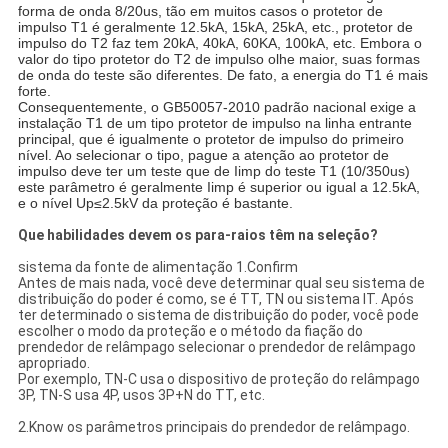
forma de onda 8/20us, tão em muitos casos o protetor de
impulso T1 é geralmente 12.5kA, 15kA, 25kA, etc., protetor de
impulso do T2 faz tem 20kA, 40kA, 60KA, 100kA, etc. Embora o
valor do tipo protetor do T2 de impulso olhe maior, suas formas
de onda do teste são diferentes. De fato, a energia do T1 é mais
forte.
Consequentemente, o GB50057-2010 padrão nacional exige a
instalação T1 de um tipo protetor de impulso na linha entrante
principal, que é igualmente o protetor de impulso do primeiro
nível. Ao selecionar o tipo, pague a atenção ao protetor de
impulso deve ter um teste que de Iimp do teste T1 (10/350us)
este parâmetro é geralmente Iimp é superior ou igual a 12.5kA,
e o nível Up≤2.5kV da proteção é bastante.
Que habilidades devem os para-raios têm na seleção?
sistema da fonte de alimentação 1.Confirm
Antes de mais nada, você deve determinar qual seu sistema de
distribuição do poder é como, se é TT, TN ou sistema IT. Após
ter determinado o sistema de distribuição do poder, você pode
escolher o modo da proteção e o método da fiação do
prendedor de relâmpago selecionar o prendedor de relâmpago
apropriado.
Por exemplo, TN-C usa o dispositivo de proteção do relâmpago
3P, TN-S usa 4P, usos 3P+N do TT, etc.
2.Know os parâmetros principais do prendedor de relâmpago.