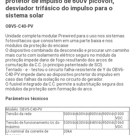
protetor de impulso de 600V picovolt,
desviador trifásico do impulso para o
sistema solar
OBV5-C40-PV
Unidade completa modular Prewired para o uso nos sistemas
fotovoltaicos que consistem em uma parte baixa e nos
módulos da proteção do encaixe
O dispositivo combinado da desconexão e procurar um caminho
mais curto com isolamento elétrico seguro no módulo da
proteção impede dano de fogo resultando dos arcos de
comutação da C.C. (o princípio patenteado de SCI)
Tentado - e - testou o circuito falha-resistente de Y do OBV6-
C40-PV impede dano ao dispositivo protetor do impulso em
caso das falhas da isolação no circuito do gerador.
O fusível integrado da C.C. permite a substituição segura dos
módulos da proteção sem formação do arco.
Parâmetros técnicos
Modelo: OBV5-C40-PV
Tensão da rede
500Vdc
600Vdc
800Vdc
900Vdc
1000
VDC
Tensão de funcionamento Uc do
530Vdc
630Vdc
840Vdc
950Vdc
1060
máximo
VDC
Ln nominal da corrente de
20kA