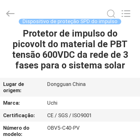
2026
Guangdong
Uchi
Electronics
Co.,Ltd.
Dispositivo de proteção SPD do impulso
All
Rights
Reserved.
Protetor de impulso do
CASA
picovolt do material de PBT
PRODUTOS
tensão 600VDC da rede de 3
fases para o sistema solar
MOSTRA
DE
Lugar de
Dongguan China
origem:
VR
Marca:
Uchi
SOBRE
Certificação:
CE / SGS / ISO9001
NÓS
Número do
OBV5-C40-PV
modelo: