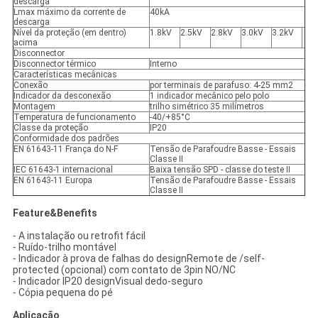
descarga
Lmax máximo da corrente de
40kA
descarga
Nível da proteção (em dentro)
1.8kV
2.5kV
2.8kV
3.0kV
3.2kV
acima
Disconnector
Disconnector térmico
Interno
Características mecânicas
Conexão
por terminais de parafuso: 4-25 mm2
Indicador da desconexão
1 indicador mecânico pelo polo
Montagem
trilho simétrico 35 milímetros
Temperatura de funcionamento
-40/+85°C
Classe da proteção
IP20
Conformidade dos padrões
EN 61643-11 França do N-F
Tensão de Parafoudre Basse - Essais
Classe II
IEC 61643-1 internacional
Baixa tensão SPD - classe do teste II
EN 61643-11 Europa
Tensão de Parafoudre Basse - Essais
Classe II
Feature&Benefits
- A instalação ou retrofit fácil
- Ruído-trilho montável
- Indicador à prova de falhas do designRemote de /self-
protected (opcional) com contato de 3pin NO/NC
- Indicador IP20 designVisual dedo-seguro
- Cópia pequena do pé
Aplicação