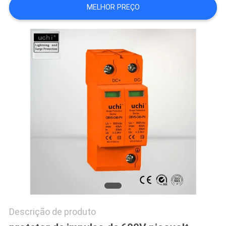
MELHOR PREÇO
UMAS
CITAÇÕES
MAPA
DO
SITE
PRIVACY
POLICY
Descrição de produto