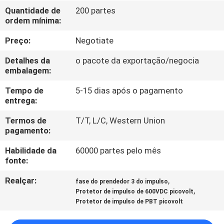
EXCURSÃO
Quantidade de
200 partes
ordem mínima:
DA
FÁBRICA
Preço:
Negotiate
Detalhes da
o pacote da exportação/negocia
CONTROLE
embalagem:
DA
Tempo de
5-15 dias após o pagamento
entrega:
QUALIDADE
Termos de
T/T, L/C, Western Union
pagamento:
CONTACTE-
Habilidade da
60000 partes pelo mês
NOS
fonte:
Realçar:
,
fase do prendedor 3 do impulso
NOTÍCIA
,
Protetor de impulso de 600VDC picovolt
Protetor de impulso de PBT picovolt
PEÇA