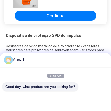
600VDC da rede de 3 fases para o
sistema solar
Continue
Dispositivo de proteção SPD do impulso
Resistores de óxido metálico de alto gradiente / varistores
Varistores para protetores de sobrevoltagem Varistores para
detectores de relâmpagos GIS
Anna1
Folhas de Varistor / Resistor de Alto Desempenho para Pára-
raios
6:58 AM
Série de abrigo material termoplástico vermelha do SPD II40X
385V do protetor de impulso
Good day, what product are you looking for?
Categorias populares
Todos
Varistor De Óxido 