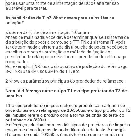
pode usar uma fonte de alimentação de DC de alta tensão
ajustável para testar.
As habilidades de
Tip2.What
devem para-raios têm na
seleção?
sistema da fonte de alimentação 1.Confirm
Antes de mais nada, você deve determinar qual seu sistema de
distribuição do poder é como, se é TT, TN ou sistema IT. Após
ter determinado o sistema de distribuição do poder, você pode
escolher o modo da proteção e o método da fiação do
prendedor de relâmpago selecionar o prendedor de relâmpago
apropriado.
Por exemplo, TN-C usa o dispositivo de proteção do relâmpago
3P, TN-S usa 4P, usos 3P+N do TT, etc.
2.Know os parâmetros principais do prendedor de relâmpago.
Nota: A diferença entre o tipo T1 e o tipo protetor do T2 de
impulso
T1 o tipo protetor de impulso refere o produto com a forma de
onda do teste do relâmpago de 10/350us, e o tipo protetor do T2
de impulso refere o produto com a forma de onda do teste do
relâmpago de 8/20us.
A diferença principal entre os dois tipos de protetores de impulso
encontra-se nas formas de onda diferentes do teste. A energia
da forma de onda 10/350us é mais forte do que a energia da