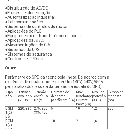
●
Distribuição de AC/DC
●Fontes de alimentação
●Automatização industrial
●Telecomunicações
●Sistemas de controlos do motor
●Aplicações do PLC
●Equipamento de transferência do poder
●Aplicações da ATAC
●Movimentações da C.A.
●Sistemas de UPS
●Sistemas de segurança
●Centros de IT/Data
Outro
Parâmetro do SPD da tecnologia (nota: De acordo com a
exigência de usuário, podem ser Uc=140V, 440V, 550V
personalizados, escala da tensão da escala do SPD):
Tipo
Tensão
Tensão
Corrente de
Max
Nível da
Tempo de
não.
avaliado
contínua
descarga
Discharge
proteção
resposta
(V) Un
Uc (V~)
padrão em (KA)
Current
(KA~)
(ns)
Imax (KA)
DGM
220/380
275/320
5
10
1,2
≤25
1(2) -
385/420
D5
DGM
10
2
1,6
1(2) -