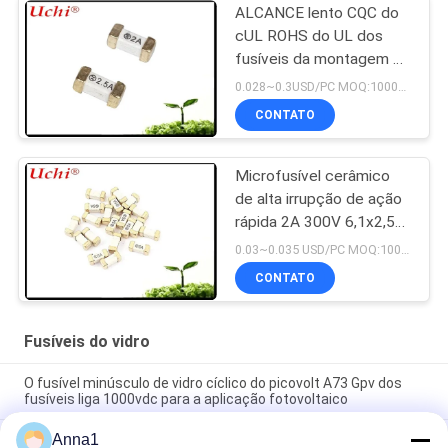
ALCANCE lento CQC do
cUL ROHS do UL dos
fusíveis da montagem da
superfície do sopro SMD
0.028~0.3USD/PC MOQ:1000pcs
1808 T 2A 125V
CONTATO
Microfusível cerâmico
de alta irrupção de ação
rápida 2A 300V 6,1x2,5
mm SSF1200
0.03~0.035 USD/PC MOQ:1000pcs
CONTATO
Fusíveis do vidro
O fusível minúsculo de vidro cíclico do picovolt A73 Gpv dos
fusíveis liga 1000vdc para a aplicação fotovoltaico
Anna1
476 séries SMD1140 retardam o fusível de superfície 1A