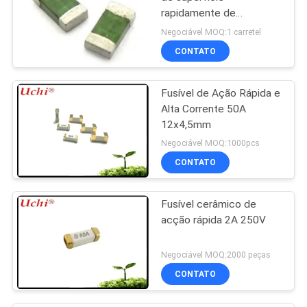
rapidamente de
actuação de vidro sem
Negociável MOQ:1 carretel
chumbo dos fusíveis
CONTATO
1206 funde
Fusível de Ação Rápida e
Alta Corrente 50A
12x4,5mm
Negociável MOQ:1000pcs
CONTATO
Fusível cerâmico de
acção rápida 2A 250V
Negociável MOQ:2000 peças
CONTATO