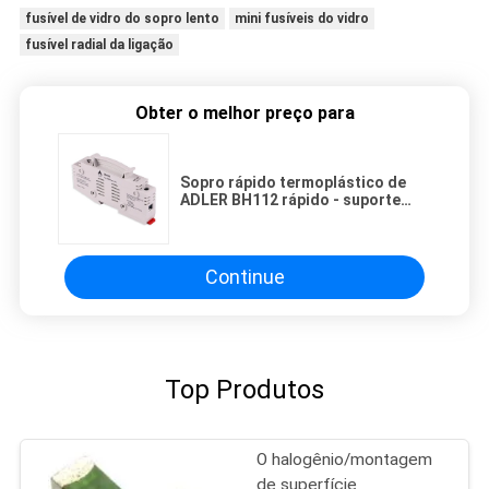
fusível de vidro do sopro lento
mini fusíveis do vidro
fusível radial da ligação
Obter o melhor preço para
Sopro rápido termoplástico de
ADLER BH112 rápido - suporte
cerâmico ativo do fusível para
fusíveis cilíndricos de 10x38mm
Continue
Top Produtos
O halogênio/montagem
de superfície