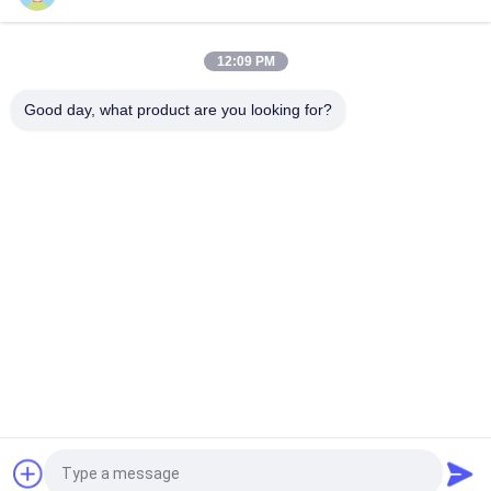
250VAC 400VDC de Pico da montagem do sopro para a
iluminação do diodo emissor de luz
12:09 PM
Alta tensão 5,500 fusível cerâmico do intervalo do fusível
500V do tubo de vidro da série para a fonte de alimentação
Good day, what product are you looking for?
Categorias populares
Todos
Varistor De Óxido 
Varistor De SMD
Metálico
Varistor Tèrmica 
Placa Refrigerando 
Protegido
Líquida
Sensor De 
Termistor De NTC
Temperatura De 
NTC
Fusível Resettable 
Termistor Do PTC
De PPTC
Pedir um orçamento