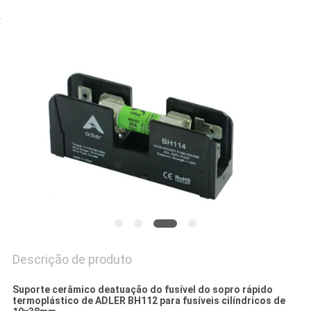
UMAS
CITAÇÕES
MAPA
DO
SITE
PRIVACY
POLICY
Descrição de produto
Suporte cerâmico deatuação do fusível do sopro rápido
termoplástico de ADLER BH112 para fusíveis cilíndricos de