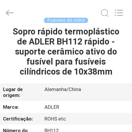
2026
Guangdong
Uchi
Electronics
Co.,Ltd.
Fusíveis do vidro
All
Rights
Reserved.
Sopro rápido termoplástico
CASA
de ADLER BH112 rápido -
PRODUTOS
suporte cerâmico ativo do
fusível para fusíveis
MOSTRA
cilíndricos de 10x38mm
DE
VR
Lugar de
Alemanha/China
origem:
SOBRE
Marca:
ADLER
NÓS
Certificação:
ROHS etc.
Número do
BH112