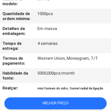
EXCURSÃO
modelo:
DA
Quantidade de
1000pcs
ordem mínima:
FÁBRICA
Detalhes da
Em massa
embalagem:
CONTROLE
DA
Tempo de
4 semanas
entrega:
QUALIDADE
Termos de
Western Union, Moneygram, T/T
pagamento:
CONTACTE-
Habilidade da
5000,000pcs/month
NOS
fonte:
Realçar:
,
mini fusíveis do vidro
fusível radial da ligação
NOTÍCIA
MELHOR PREÇO
PEÇA