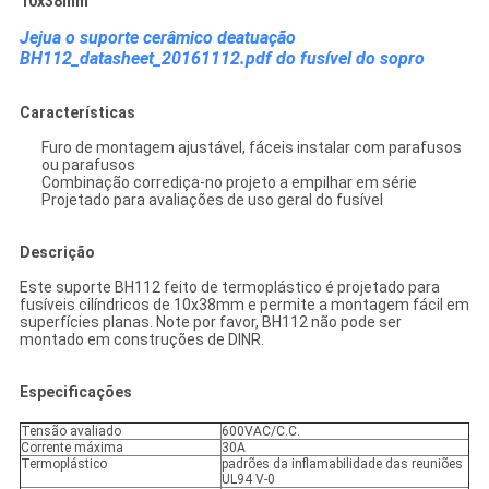
10x38mm
Jejua o suporte cerâmico deatuação
BH112_datasheet_20161112.pdf do fusível do sopro
Características
Furo de montagem ajustável, fáceis instalar com parafusos
ou parafusos
Combinação corrediça-no projeto a empilhar em série
Projetado para avaliações de uso geral do fusível
Descrição
Este suporte BH112 feito de termoplástico é projetado para
fusíveis cilíndricos de 10x38mm e permite a montagem fácil em
superfícies planas. Note por favor, BH112 não pode ser
montado em construções de DINR.
Especificações
Tensão avaliado
600VAC/C.C.
Corrente máxima
30A
Termoplástico
padrões da inflamabilidade das reuniões
UL94 V-0