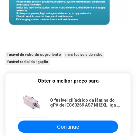
fusível de vidro do sopro lento
mini fusíveis do vidro
fusível radial da ligação
Obter o melhor preço para
O fusível cilíndrico da lâmina do
gPV de IEC60269 AS7 NH2XL liga a
proteção do curto-circuito de
1000VDC 125A~400A 30KA 65W
Continue