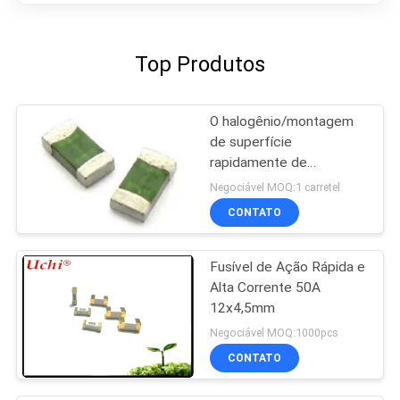
Top Produtos
O halogênio/montagem
de superfície
rapidamente de
actuação de vidro sem
Negociável MOQ:1 carretel
chumbo dos fusíveis
CONTATO
1206 funde
Fusível de Ação Rápida e
Alta Corrente 50A
12x4,5mm
Negociável MOQ:1000pcs
CONTATO