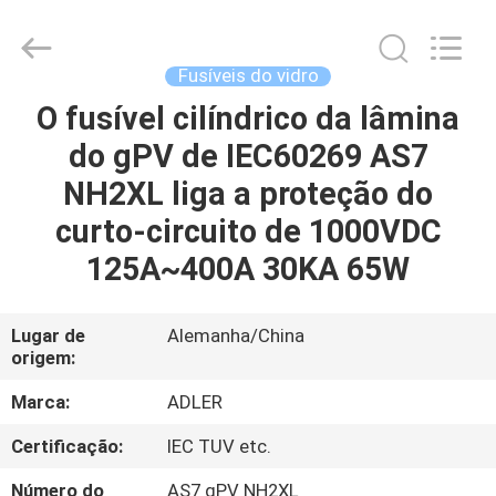
2026
Guangdong
Uchi
Electronics
Co.,Ltd.
Fusíveis do vidro
All
Rights
Reserved.
O fusível cilíndrico da lâmina
CASA
do gPV de IEC60269 AS7
PRODUTOS
NH2XL liga a proteção do
curto-circuito de 1000VDC
MOSTRA
125A~400A 30KA 65W
DE
VR
Lugar de
Alemanha/China
origem:
SOBRE
Marca:
ADLER
NÓS
Certificação:
IEC TUV etc.
Número do
AS7 gPV NH2XL