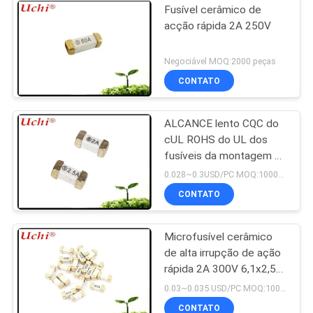
Fusível cerâmico de
acção rápida 2A 250V
Negociável MOQ:2000 peças
CONTATO
ALCANCE lento CQC do
cUL ROHS do UL dos
fusíveis da montagem da
superfície do sopro SMD
0.028~0.3USD/PC MOQ:1000pcs
1808 T 2A 125V
CONTATO
Microfusível cerâmico
de alta irrupção de ação
rápida 2A 300V 6,1x2,5
mm SSF1200
0.03~0.035 USD/PC MOQ:1000pcs
CONTATO