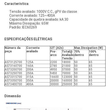
Característica
Tensão avaliado: 1000V C.C., gPV da classe
Corrente avaliado: 125~400A
Capacidade de quebra avaliado: kA 30
Máximo Dissipação: 65W
Padrão: IEC60269
ESPECIFICAÇÕES ELÉTRICAS
Número da
Corrente
I2T (A2s)
Max.Dissipation (W)
peça
avaliado
Pre-
Total@
70%
100%
arco
Avaliado
dentro
dentro
Tensão
AS73125700
125A
2200
18000
50
65
AS73160700
160A
2780
21000
50
65
AS73200700
200A
4950
37000
50
65
AS73250700
250A
9450
70000
50
65
AS73315700
315A
16600
123000
50
65
AS73350700
350A
20000
160000
50
65
AS73400700
400A
30000
250000
50
65
Dimensão