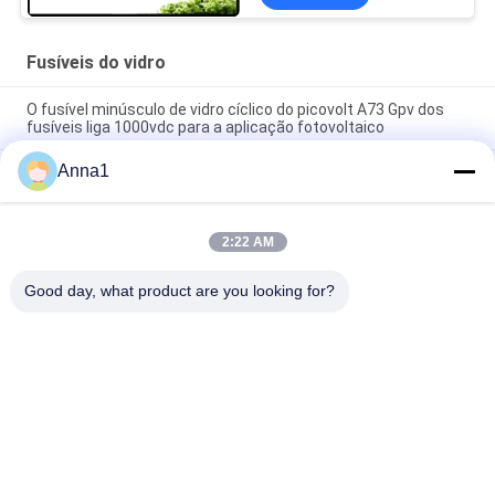
Fusíveis do vidro
O fusível minúsculo de vidro cíclico do picovolt A73 Gpv dos
fusíveis liga 1000vdc para a aplicação fotovoltaico
Anna1
476 séries SMD1140 retardam o fusível de superfície 1A
250VAC 400VDC de Pico da montagem do sopro para a
iluminação do diodo emissor de luz
2:22 AM
Alta tensão 5,500 fusível cerâmico do intervalo do fusível
500V do tubo de vidro da série para a fonte de alimentação
Good day, what product are you looking for?
Categorias populares
Todos
Varistor De Óxido 
Varistor De SMD
Metálico
Varistor Tèrmica 
Placa Refrigerando 
Protegido
Líquida