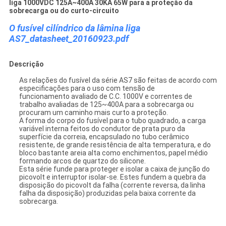
liga 1000VDC 125A~400A 30KA 65W para a proteção da
sobrecarga ou do curto-circuito
O fusível cilíndrico da lâmina liga
AS7_datasheet_20160923.pdf
Descrição
As relações do fusível da série AS7 são feitas de acordo com
especificações para o uso com tensão de
funcionamento avaliado de C.C. 1000V e correntes de
trabalho avaliadas de 125~400A para a sobrecarga ou
procuram um caminho mais curto a proteção.
A forma do corpo do fusível para o tubo quadrado, a carga
variável interna feitos do condutor de prata puro da
superfície da correia, encapsulado no tubo cerâmico
resistente, de grande resistência de alta temperatura, e do
bloco bastante areia alta como enchimentos, papel médio
formando arcos de quartzo do silicone.
Esta série funde para proteger e isolar a caixa de junção do
picovolt e interruptor isolar-se. Estes fundem a quebra da
disposição do picovolt da falha (corrente reversa, da linha
falha da disposição) produzidas pela baixa corrente da
sobrecarga.