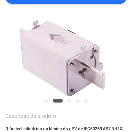
UMAS
CITAÇÕES
MAPA
DO
SITE
PRIVACY
POLICY
Descrição de produto
O fusível cilíndrico da lâmina do gPV de IEC60269 AS7 NH2XL