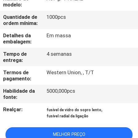
EXCURSÃO
modelo:
DA
Quantidade de
1000pcs
ordem mínima:
FÁBRICA
Detalhes da
Em massa
embalagem:
CONTROLE
DA
Tempo de
4 semanas
entrega:
QUALIDADE
Termos de
Western Union, , T/T
pagamento:
CONTACTE-
Habilidade da
5000,000pcs
NOS
fonte:
Realçar:
,
fusível de vidro do sopro lento
NOTÍCIA
fusível radial da ligação
PEÇA
MELHOR PREÇO