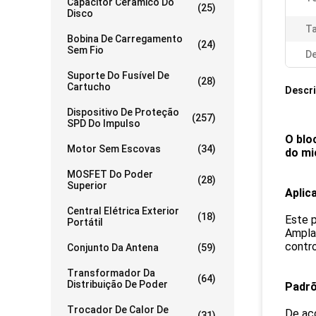
Capacitor Cerâmico Do
(25)
Disco
T
Bobina De Carregamento
(24)
Sem Fio
De
Suporte Do Fusível De
(28)
Cartucho
Descr
Dispositivo De Proteção
(257)
SPD Do Impulso
O blo
Motor Sem Escovas
(34)
do mi
MOSFET Do Poder
(28)
Superior
Aplic
Central Elétrica Exterior
(18)
Este p
Portátil
Amplam
contro
Conjunto Da Antena
(59)
Transformador Da
(64)
Distribuição De Poder
Padr
Trocador De Calor De
De ac
(31)