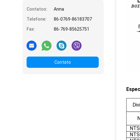
Contatos:
Anna
Telefone:
86-0769-86183707
Fax:
86-769-85625751
Contato
Espec
Divi
N
NTS
NTS