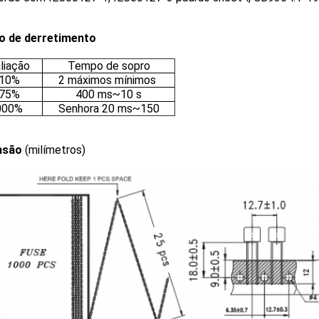
 de derretimento
liação
Tempo de sopro
10%
2 máximos mínimos
75%
400 ms~10 s
000%
Senhora 20 ms~150
nsão
(milímetros)