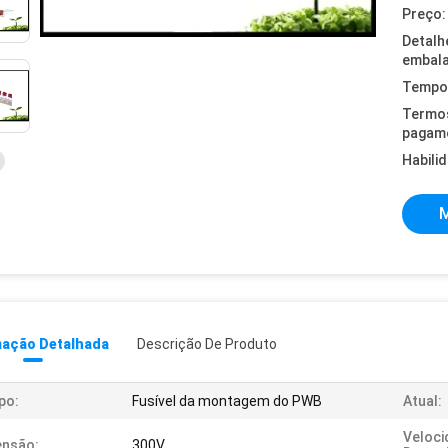
Preço:
Detalh
embal
Tempo 
Termo
pagam
Habili
M
mação Detalhada
Descrição De Produto
po:
Fusível da montagem do PWB
Atual:
Veloci
ensão:
300V