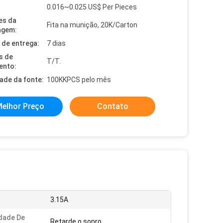
0.016~0.025 US$ Per Pieces
es da
Fita na munição, 20K/Carton
agem:
de entrega:
7 dias
s de
T/T.
ento:
dade da fonte:
100KKPCS pelo mês
elhor Preço
Contato
3.15A
dade De
Retarde o sopro