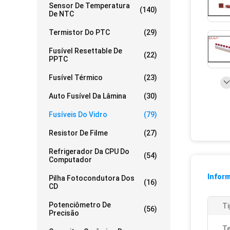
Sensor De Temperatura
(140)
De NTC
Termistor Do PTC
(29)
Fusível Resettable De
(22)
PPTC
Fusível Térmico
(23)
Auto Fusível Da Lâmina
(30)
Fusíveis Do Vidro
(79)
Resistor De Filme
(27)
Refrigerador Da CPU Do
(54)
Computador
Infor
Pilha Fotocondutora Dos
(16)
CD
Potenciômetro De
Ti
(56)
Precisão
T