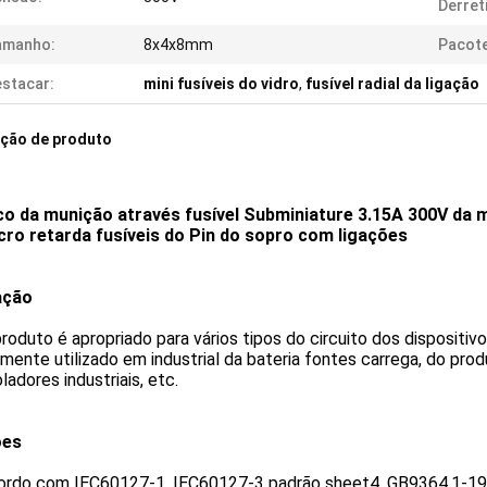
Derret
amanho:
8x4x8mm
Pacote
stacar:
mini fusíveis do vidro
,
fusível radial da ligação
ição de produto
co da munição através fusível Subminiature 3.15A 300V d
cro retarda fusíveis do Pin do sopro com ligações
ação
roduto é apropriado para vários tipos do circuito dos dispositiv
ente utilizado em industrial da bateria fontes carrega, do pro
ladores industriais, etc.
ões
ordo com IEC60127-1, IEC60127-3 padrão sheet4, GB9364.1-19