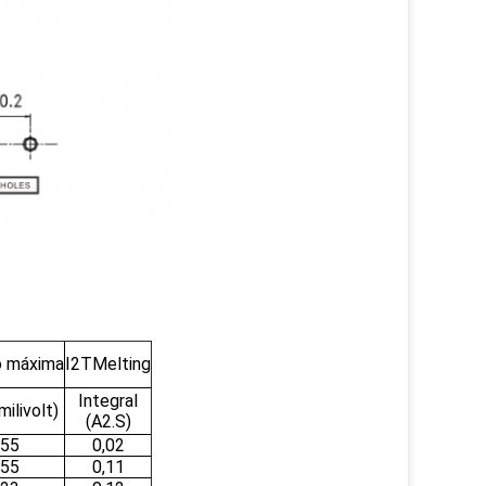
o máxima
I2TMelting
Integral
milivolt)
(A2.S)
55
0,02
55
0,11