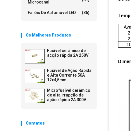
Microcanal
Faróis De Automóvel LED
(36)
Tempo
Ava
2
Os Melhores Produtos
2
1
Fusível cerâmico de
acção rápida 2A 250V
Dime
Fusível de Ação Rápida
e Alta Corrente 50A
12x4,5mm
Microfusível cerâmico
de alta irrupção de
ação rápida 2A 300V
6,1x2,5 mm SSF1200
Contatos