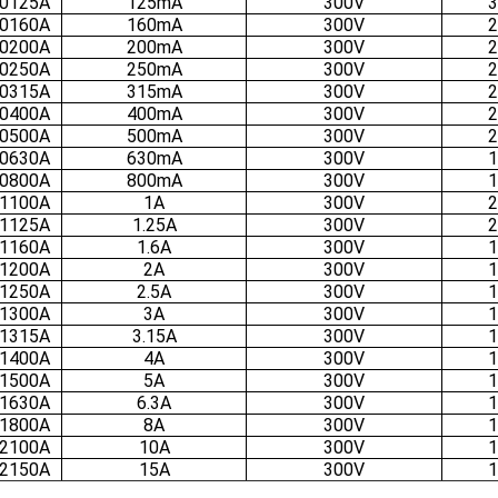
0125A
125mA
300V
3
0160A
160mA
300V
2
0200A
200mA
300V
2
0250A
250mA
300V
2
0315A
315mA
300V
2
0400A
400mA
300V
2
0500A
500mA
300V
2
0630A
630mA
300V
1
0800A
800mA
300V
1
1100A
1A
300V
2
1125A
1.25A
300V
2
1160A
1.6A
300V
1
1200A
2A
300V
1
1250A
2.5A
300V
1
1300A
3A
300V
1
1315A
3.15A
300V
1
1400A
4A
300V
1
1500A
5A
300V
1
1630A
6.3A
300V
1
1800A
8A
300V
1
2100A
10A
300V
1
2150A
15A
300V
1