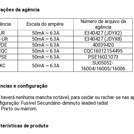
ações da agência
Número de arquivo da
ência
Escala do ampère
agência
UR
50mA ~ 6.3A
E340427 (JDYX2)
-UR
50mA ~ 6.3A
E340427 (JDYX8)
VDE
50mA ~ 6.3A
40039420
CQC
50mA ~ 6.3A
CQC16012154495
PSE
50mA ~ 6.3A
PSE16021073
SU05052-
KC
50mA ~ 6.3A
16004/16005/16006
ncias e configuração
 haverá nenhuma mancha notável, para oxidar ou rachar-se nas a
figuração: Fusível Secundário-diminuto leaded radial.
: Preto ou marrom.
terísticas de produto