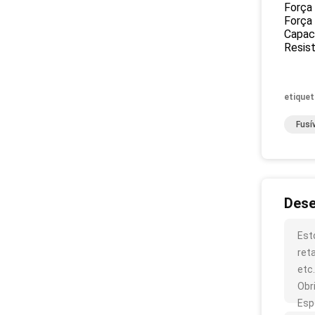
Força
Força
Capaci
Resist
etiquet
Fusí
Dese
Est
ret
etc.
Obr
Esp