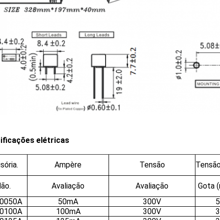
ificações elétricas
sória.
Ampère
Tensão
Tensã
ão.
Avaliação
Avaliação
Gota (
0050A
50mA
300V
5
0100A
100mA
300V
3