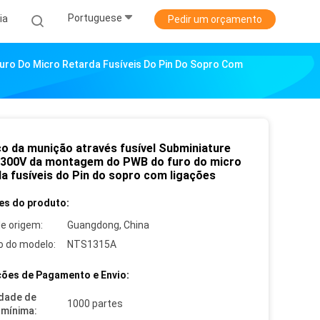
Portuguese
ia
Pedir um orçamento
uro Do Micro Retarda Fusíveis Do Pin Do Sopro Com
co da munição através fusível Subminiature
 300V da montagem do PWB do furo do micro
da fusíveis do Pin do sopro com ligações
es do produto:
de origem:
Guangdong, China
 do modelo:
NTS1315A
ões de Pagamento e Envio:
dade de
1000 partes
mínima: