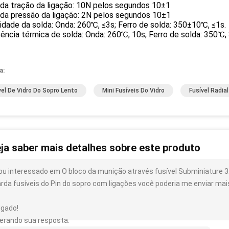
 da tração da ligação: 10N pelos segundos 10±1
 da pressão da ligação: 2N pelos segundos 10±1
dade da solda: Onda: 260℃, ≤3s; Ferro de solda: 350±10℃, ≤1s.
ência térmica de solda: Onda: 260℃, 10s; Ferro de solda: 350℃, 
a:
vel De Vidro Do Sopro Lento
Mini Fusíveis Do Vidro
Fusível Radia
ja saber mais detalhes sobre este produto
ou interessado em O bloco da munição através fusível Subminiature
arda fusíveis do Pin do sopro com ligações você poderia me enviar mai
igado!
erando sua resposta.