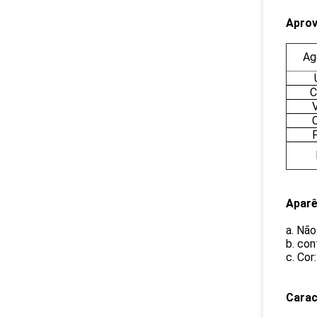
Aprov
Ag
C
Aparê
a. Não
b. con
c. Cor
Carac