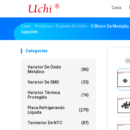
Casa
Casa
Produtos
Fusíveis Do Vidro
O Bloco Da Munição 
Ligações
Categorias
Varistor De Óxido
(86)
Metálico
Varistor De SMD
(33)
Varistor Tèrmica
(16)
Protegido
Placa Refrigerando
(279)
Líquida
Termistor De NTC
(87)