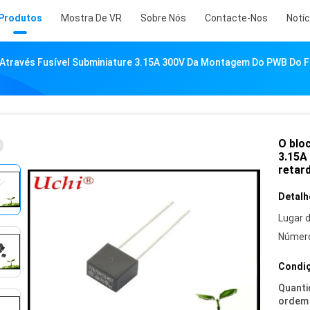
Produtos
Mostra De VR
Sobre Nós
Contacte-Nos
Notíc
Através Fusível Subminiature 3.15A 300V Da Montagem Do PWB Do F
O blo
3.15A
retar
Detalh
Lugar 
Número
Condiç
Quanti
ordem 