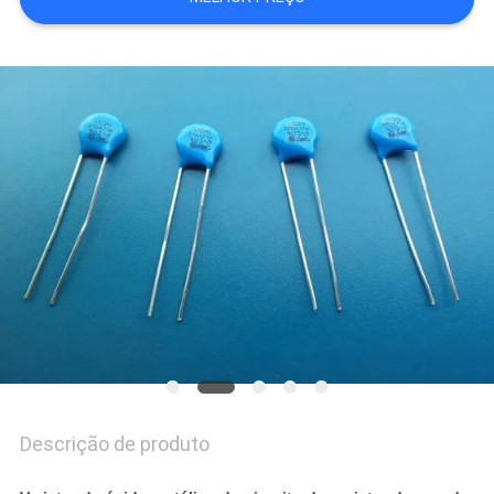
UMAS
CITAÇÕES
MAPA
DO
SITE
PRIVACY
POLICY
Descrição de produto