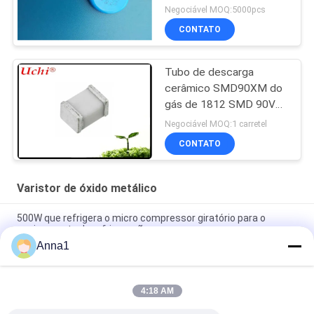
para a fonte de Powr
Negociável MOQ:5000pcs
CONTATO
Tubo de descarga
cerâmico SMD90XM do
gás de 1812 SMD 90V
3KA 4532 0.5pF
Negociável MOQ:1 carretel
UN1812-90CSMD
CONTATO
Varistor de óxido metálico
500W que refrigera o micro compressor giratório para o
equipamento de refrigeração
Anna1
Compressor giratório de baixo nível de ruído e da vibração do
micro com capacidade 500W refrigerando
4:18 AM
Medição de precisão do componente de baixa resistência e
extensão do alcance