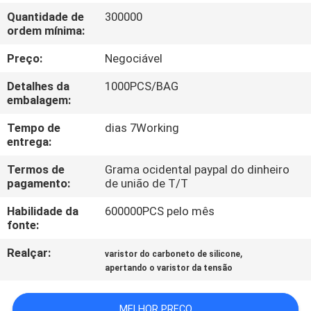
EXCURSÃO
Quantidade de
300000
DA
ordem mínima:
FÁBRICA
Preço:
Negociável
Detalhes da
1000PCS/BAG
CONTROLE
embalagem:
DA
Tempo de
dias 7Working
entrega:
QUALIDADE
Termos de
Grama ocidental paypal do dinheiro
pagamento:
de união de T/T
CONTACTE-
Habilidade da
600000PCS pelo mês
NOS
fonte:
Realçar:
,
varistor do carboneto de silicone
NOTÍCIA
apertando o varistor da tensão
PEÇA
MELHOR PREÇO