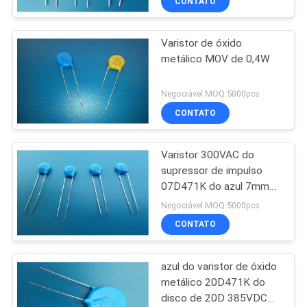
CONTATO
Varistor de óxido
metálico MOV de 0,4W
Negociável MOQ:5000pcs
CONTATO
Varistor 300VAC do
supressor de impulso
07D471K do azul 7mm
para a Linha-Terra
Negociável MOQ:5000pcs
CONTATO
azul do varistor de óxido
metálico 20D471K do
disco de 20D 385VDC