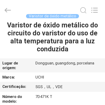
2026
Guangdong
Uchi
Electronics
Co.,Ltd.
Varistor de óxido metálico
All
Rights
Reserved.
Varistor de óxido metálico do
CASA
circuito do varistor do uso de
PRODUTOS
alta temperatura para a luz
conduzida
MOSTRA
DE
Lugar de
Dongguan, guangdong, porcelana
origem:
VR
Marca:
UCHI
SOBRE
Certificação:
SGS，UL，VDE
NÓS
Número do
7D471K T
modelo: