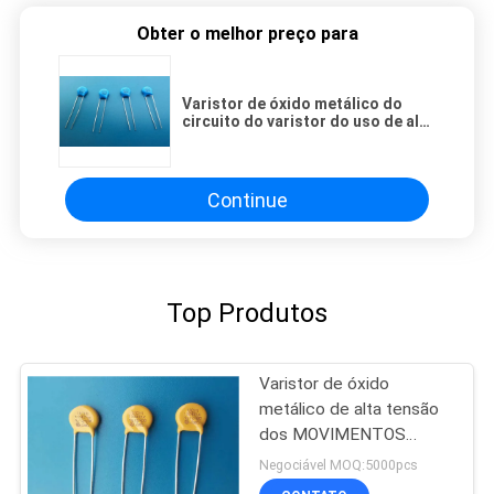
Obter o melhor preço para
Varistor de óxido metálico do
circuito do varistor do uso de alta
temperatura para a luz conduzida
Continue
Top Produtos
Varistor de óxido
metálico de alta tensão
dos MOVIMENTOS
14D471K, varistores do
Negociável MOQ:5000pcs
óxido de zinco